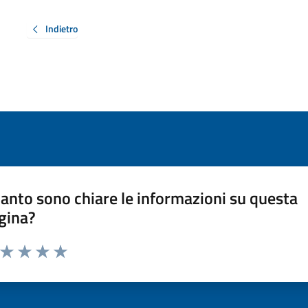
Indietro
anto sono chiare le informazioni su questa
gina?
a da 1 a 5 stelle la pagina
ta 1 stelle su 5
Valuta 2 stelle su 5
Valuta 3 stelle su 5
Valuta 4 stelle su 5
Valuta 5 stelle su 5