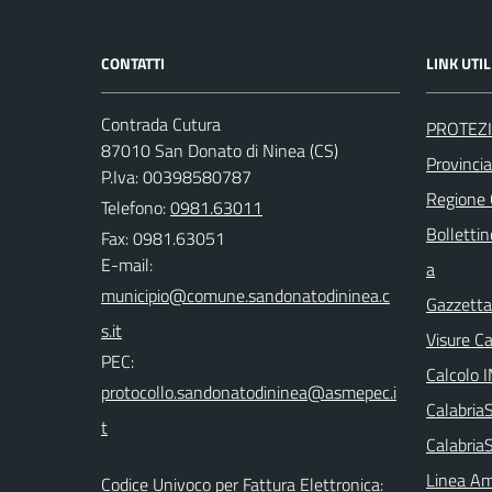
CONTATTI
LINK UTIL
Contrada Cutura
PROTEZI
87010 San Donato di Ninea (CS)
Provinci
P.Iva: 00398580787
Regione
Telefono:
0981.63011
Bollettin
Fax: 0981.63051
E-mail:
a
Gazzetta 
Visure C
PEC:
Calcolo 
Calabri
Calabria
Linea Am
Codice Univoco per Fattura Elettronica: