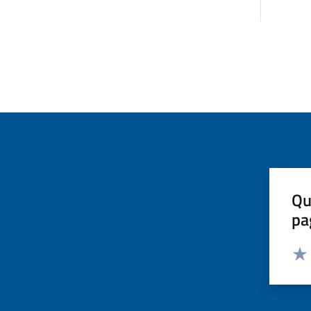
Qu
pa
Valut
Valu