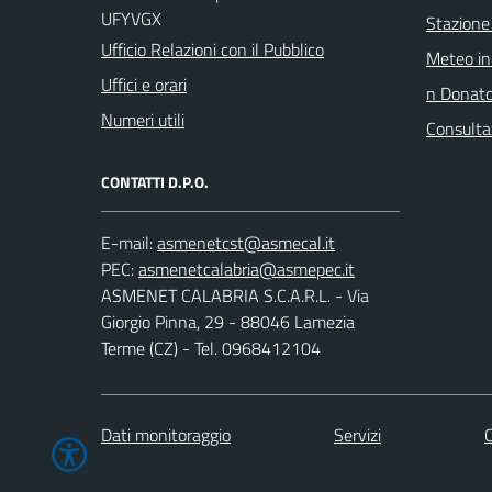
UFYVGX
Stazione
Ufficio Relazioni con il Pubblico
Meteo in
Uffici e orari
n Donat
Numeri utili
Consulta
CONTATTI D.P.O.
E-mail:
PEC:
ASMENET CALABRIA S.C.A.R.L. - Via
Giorgio Pinna, 29 - 88046 Lamezia
Terme (CZ) - Tel. 0968412104
Dati monitoraggio
Servizi
C