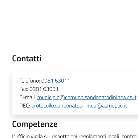
Contatti
Telefono:
0981 63011
Fax:
0981 63051
E-mail:
municipio@comune.sandonatodininea.cs.it
PEC:
protocollo.sandonatodininea@asmepec.it
Competenze
L'ufficio vigila sul rispetto dei regolamenti locali, contr