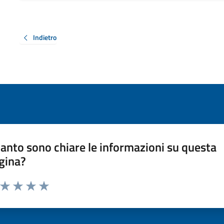
Indietro
anto sono chiare le informazioni su questa
gina?
a da 1 a 5 stelle la pagina
ta 1 stelle su 5
Valuta 2 stelle su 5
Valuta 3 stelle su 5
Valuta 4 stelle su 5
Valuta 5 stelle su 5