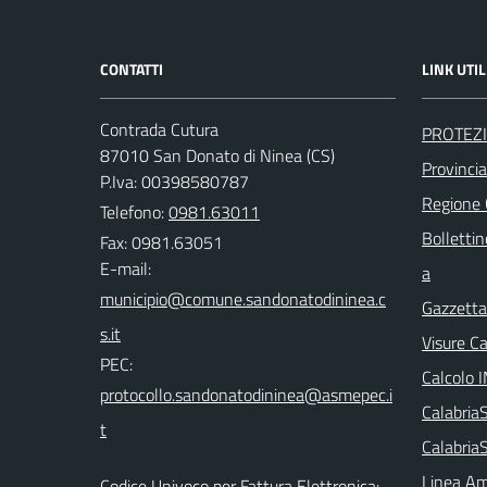
CONTATTI
LINK UTIL
Contrada Cutura
PROTEZI
87010 San Donato di Ninea (CS)
Provinci
P.Iva: 00398580787
Regione
Telefono:
0981.63011
Bollettin
Fax: 0981.63051
E-mail:
a
Gazzetta 
Visure C
PEC:
Calcolo 
Calabri
Calabria
Linea Am
Codice Univoco per Fattura Elettronica: