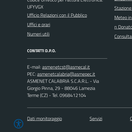
UFYVGX
Stazione
Ufficio Relazioni con il Pubblico
Meteo in
Uffici e orari
n Donat
Numeri utili
Consulta
CONTATTI D.P.O.
E-mail:
PEC:
ASMENET CALABRIA S.C.A.R.L. - Via
Giorgio Pinna, 29 - 88046 Lamezia
Terme (CZ) - Tel. 0968412104
Dati monitoraggio
Servizi
C