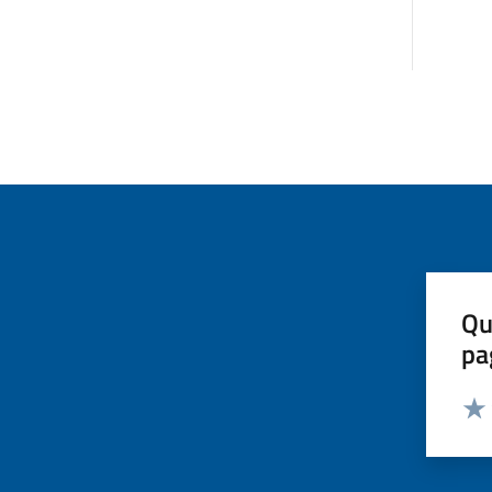
Qu
pa
Valut
Valu