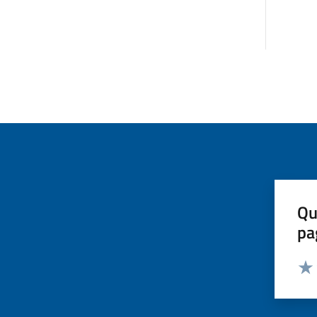
Qu
pa
Valut
Valu