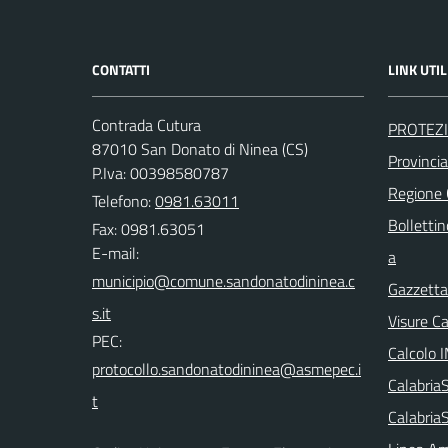
CONTATTI
LINK UTIL
Contrada Cutura
PROTEZI
87010 San Donato di Ninea (CS)
Provinci
P.Iva: 00398580787
Regione
Telefono:
0981.63011
Bollettin
Fax: 0981.63051
E-mail:
a
Gazzetta 
Visure C
PEC:
Calcolo 
Calabri
Calabria