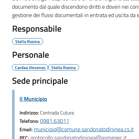
documento dal quale discendono diritti e doveri nei confr
gestione dei flussi documentali in entrata ed uscita da e
Responsabile
Stella Rosina
Personale
Cardea Vincenzo
Stella Rosina
Sede principale
Il Municipio
Indirizzo:
Contrada Cutura
0981.63011
Telefono:
municipio@comune.sandonatodininea.cs.it
Email:
protocollo.sandonatodininea@asmepec.it
PEC: