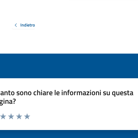
Indietro
anto sono chiare le informazioni su questa
gina?
a da 1 a 5 stelle la pagina
ta 1 stelle su 5
Valuta 2 stelle su 5
Valuta 3 stelle su 5
Valuta 4 stelle su 5
Valuta 5 stelle su 5