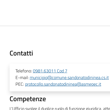
Contatti
Telefono:
0981.63011 Cod 7
E-mail:
municipio@comune.sandonatodininea.cs.it
PEC:
protocollo.sandonatodininea@asmepec.it
Competenze
L'Ufficio svolge il duplice ruolo di funzione giuridica, a